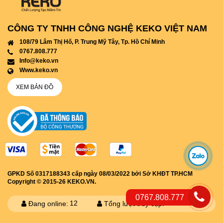
CÔNG TY TNHH CÔNG NGHỆ KEKO VIỆT NAM
108/79 Lâm Thị Hố, P. Trung Mỹ Tây, Tp. Hồ Chí Minh
0767.808.777
info@keko.vn
www.keko.vn
XEM BẢN ĐỒ
GPKD Số 0317188343 cấp ngày 08/03/2022 bởi Sở KHĐT TP.HCM
Copyright © 2015-26 KEKO.VN.
0767.808.777
12
3538836
Đang online:
Tổng lượt truy cập: