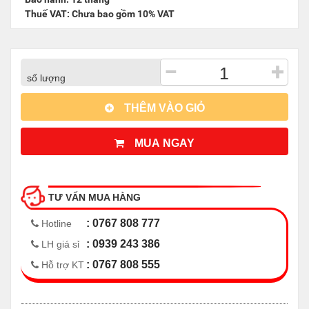
Thuế VAT: Chưa bao gồm 10% VAT
−
+
số lượng
THÊM VÀO GIỎ
MUA NGAY
TƯ VẤN MUA HÀNG
: 0767 808 777
Hotline
: 0939 243 386
LH giá sỉ
: 0767 808 555
Hỗ trợ KT