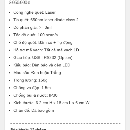
2.050.000 đ
Công nghệ quét:
Laser
Tia quét: 650nm laser diode class 2
Độ phân giải: >= 3mil
Tốc độ quét: 100 scan/s
Chế độ quét: Bấm cò + Tự động
Hỗ trợ mã vạch: Tất cả mã vạch 1D
Giao tiếp: USB | RS232 (Option)
Kiểu báo: Đèn báo và đèn LED
Màu sắc: Đen hoặc Trắng
Trọng lượng:
150g
Chống va đập:
1.5
m
Chống bụi & nước: IP30
Kích thước: 6.2 cm H x 18 cm L x 6 cm W
Chân đế: Đã bao gồm
Bảo hành: 12 tháng