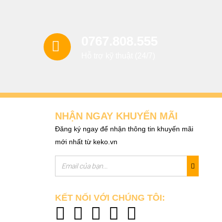
0767.808.555
Hỗ trợ kỹ thuật (24/7)
NHẬN NGAY KHUYẾN MÃI
Đăng ký ngay để nhận thông tin khuyến mãi
mới nhất từ keko.vn
KẾT NỐI VỚI CHÚNG TÔI: