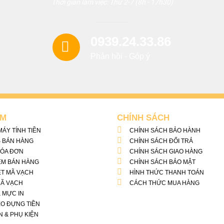
Thời gian làm việc: Thứ 2-7 (8h - 17h30)
0939.24.33.86
Phản hồi - Góp ý
ẨM
CHÍNH SÁCH
ÁY TÍNH TIỀN
CHÍNH SÁCH BẢO HÀNH
 BÁN HÀNG
CHÍNH SÁCH ĐỔI TRẢ
HÓA ĐƠN
CHÍNH SÁCH GIAO HÀNG
ỀM BÁN HÀNG
CHÍNH SÁCH BẢO MẬT
T MÃ VẠCH
HÌNH THỨC THANH TOÁN
MÃ VẠCH
CÁCH THỨC MUA HÀNG
& MỰC IN
O ĐỰNG TIỀN
N & PHỤ KIỆN