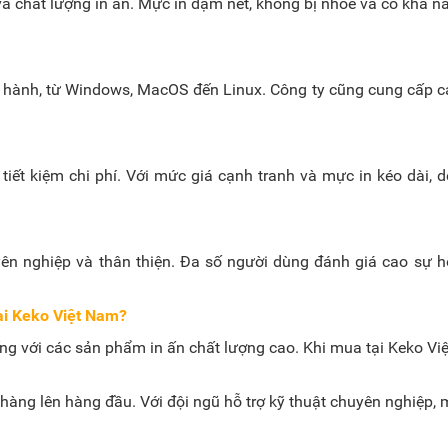
và chất lượng in ấn. Mực in đậm nét, không bị nhòe và có khả nă
u hành, từ Windows, MacOS đến Linux. Công ty cũng cung cấp cá
 tiết kiệm chi phí. Với mức giá cạnh tranh và mực in kéo dài, d
huyên nghiệp và thân thiện. Đa số người dùng đánh giá cao sự 
ại Keko Việt Nam?
 tiếng với các sản phẩm in ấn chất lượng cao. Khi mua tại Keko
hàng lên hàng đầu. Với đội ngũ hỗ trợ kỹ thuật chuyên nghiệp,