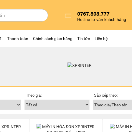
0767.808.777
Hotline tư vấn khách hàng
ãi
Thanh toán
Chính sách giao hàng
Tin tức
Liên hệ
Theo giá:
Sắp xếp theo: