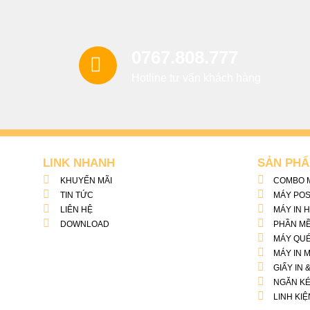
0767.808.777
Hotline tư vấn khách hàng
LINK NHANH
SẢN PH
KHUYẾN MÃI
COMBO M
TIN TỨC
MÁY POS
LIÊN HỆ
MÁY IN 
DOWNLOAD
PHẦN M
MÁY QUÉ
MÁY IN 
GIẤY IN 
NGĂN KÉ
LINH KIỆ