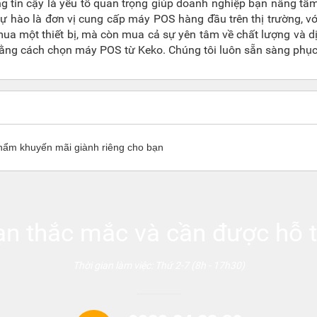
 tin cậy là yếu tố quan trọng giúp doanh nghiệp bạn nâng tầm 
hào là đơn vị cung cấp máy POS hàng đầu trên thị trường, với n
mua một thiết bị, mà còn mua cả sự yên tâm về chất lượng và 
bằng cách chọn máy POS từ Keko. Chúng tôi luôn sẵn sàng phụ
hẩm khuyến mãi giành riêng cho bạn
ạn thắc mắc và cần được hỗ t
Thời gian làm việc: Thứ 2-7 (8h - 17h30)