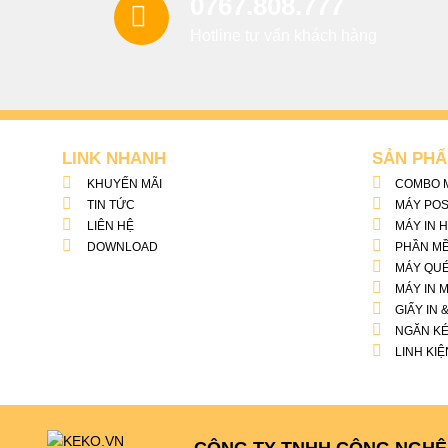
0767.808.777
Hotline tư vấn khách hàng
LINK NHANH
SẢN PH
KHUYẾN MÃI
COMBO M
TIN TỨC
MÁY POS
LIÊN HỆ
MÁY IN 
DOWNLOAD
PHẦN M
MÁY QUÉ
MÁY IN 
GIẤY IN 
NGĂN KÉ
LINH KIỆ