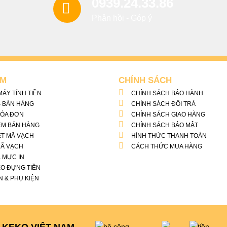
0939.24.33.86
Phản hồi - Góp ý
ẨM
CHÍNH SÁCH
ÁY TÍNH TIỀN
CHÍNH SÁCH BẢO HÀNH
 BÁN HÀNG
CHÍNH SÁCH ĐỔI TRẢ
HÓA ĐƠN
CHÍNH SÁCH GIAO HÀNG
ỀM BÁN HÀNG
CHÍNH SÁCH BẢO MẬT
T MÃ VẠCH
HÌNH THỨC THANH TOÁN
MÃ VẠCH
CÁCH THỨC MUA HÀNG
& MỰC IN
O ĐỰNG TIỀN
N & PHỤ KIỆN