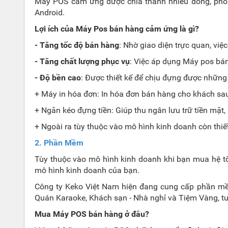
Máy POS cảm ứng được chia thành nhiều dòng, phổ
Android.
Lợi ích của Máy Pos bán hàng cảm ứng là gì?
- Tăng tốc độ bán hàng
: Nhờ giao diện trực quan, vi
- Tăng chất lượng phục vụ
: Việc áp dụng Máy pos bá
- Độ bền cao
: Được thiết kế để chịu đựng được những 
+ Máy in hóa đơn: In hóa đơn bán hàng cho khách sau
+ Ngăn kéo đựng tiền: Giúp thu ngân lưu trữ tiền mặt, 
+ Ngoài ra tùy thuộc vào mô hình kinh doanh còn thi
2. Phần Mềm
Tùy thuộc vào mô hình kinh doanh khi bạn mua hệ t
mô hình kinh doanh của bạn.
Công ty Keko Việt Nam hiện đang cung cấp phần mềm
Quán Karaoke, Khách sạn - Nhà nghỉ và Tiệm Vàng, tư
Mua Máy POS bán hàng ở đâu?