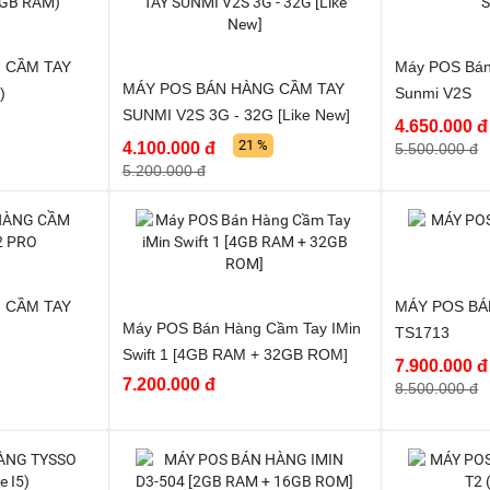
 CẦM TAY
Máy POS Bán
MÁY POS BÁN HÀNG CẦM TAY
)
Sunmi V2S
SUNMI V2S 3G - 32G [Like New]
4.650.000 đ
21 %
4.100.000 đ
5.500.000 đ
5.200.000 đ
 CẦM TAY
MÁY POS BÁ
Máy POS Bán Hàng Cầm Tay IMin
TS1713
Swift 1 [4GB RAM + 32GB ROM]
7.900.000 đ
7.200.000 đ
8.500.000 đ