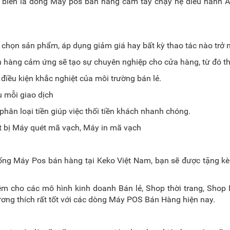
 biến là dòng Máy pos bán hàng cầm tay chạy hệ điều hành 
ệc chọn sản phẩm, áp dụng giảm giá hay bất kỳ thao tác nào trở
n hàng cảm ứng sẽ tạo sự chuyên nghiệp cho cửa hàng, từ đó t
điều kiện khắc nghiệt của môi trường bán lẻ.
 mỗi giao dịch
phân loại tiền giúp việc thối tiền khách nhanh chóng.
ết bị Máy quét mã vạch, Máy in mã vạch
ống Máy Pos bán hàng tại Keko Việt Nam, bạn sẽ được tặng 
 cho các mô hình kinh doanh Bán lẻ, Shop thời trang, Shop 
ơng thích rất tốt với các dòng Máy POS Bán Hàng hiện nay.