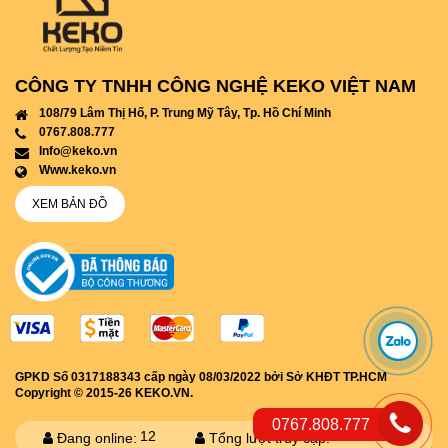
CÔNG TY TNHH CÔNG NGHỆ KEKO VIỆT NAM
108/79 Lâm Thị Hố, P. Trung Mỹ Tây, Tp. Hồ Chí Minh
0767.808.777
info@keko.vn
www.keko.vn
XEM BẢN ĐỒ
GPKD Số 0317188343 cấp ngày 08/03/2022 bởi Sở KHĐT TP.HCM
Copyright © 2015-26 KEKO.VN.
0767.808.777
12
3541088
Đang online:
Tổng lượt truy cập: