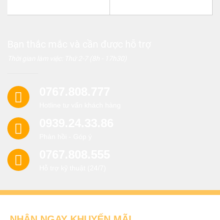
Bạn thắc mắc và cần được hỗ trợ
Thời gian làm việc: Thứ 2-7 (8h - 17h30)
0767.808.777
Hotline tư vấn khách hàng
0939.24.33.86
Phản hồi - Góp ý
0767.808.555
Hỗ trợ kỹ thuật (24/7)
NHẬN NGAY KHUYẾN MÃI