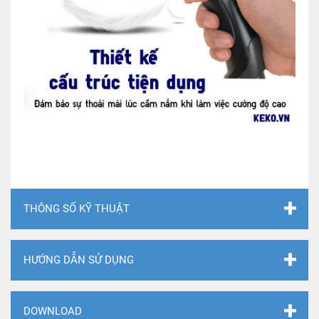
THÔNG SỐ KỸ THUẬT
HƯỚNG DẪN SỬ DỤNG
DOWNLOAD