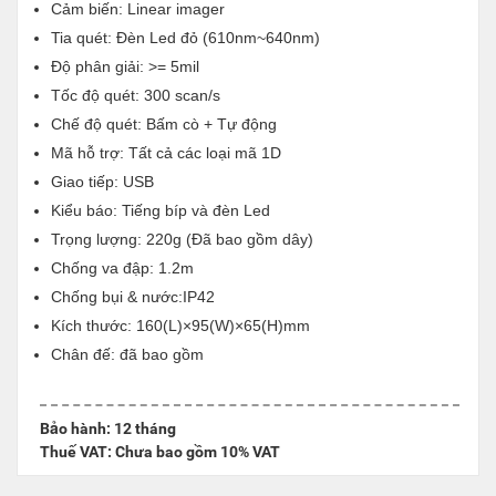
Cảm biến: Linear imager
Tia quét: Đèn Led đỏ (610nm~640nm)
Độ phân giải: >= 5mil
Tốc độ quét: 300 scan/s
Chế độ quét: Bấm cò + Tự động
Mã hỗ trợ: Tất cả các loại mã 1D
Giao tiếp: USB
Kiểu báo: Tiếng bíp và đèn Led
Trọng lượng: 220g (Đã bao gồm dây)
Chống va đập: 1.2m
Chống bụi & nước:IP42
Kích thước: 160(L)×95(W)×65(H)mm
Chân đế: đã bao gồm
Bảo hành: 12 tháng
Thuế VAT: Chưa bao gồm 10% VAT