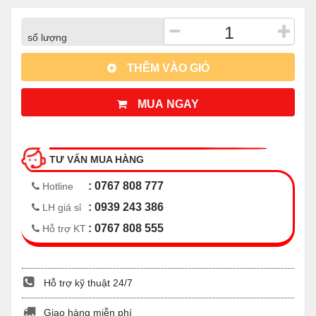
−
+
số lượng
THÊM VÀO GIỎ
MUA NGAY
TƯ VẤN MUA HÀNG
: 0767 808 777
Hotline
: 0939 243 386
LH giá sỉ
: 0767 808 555
Hỗ trợ KT
Hỗ trợ kỹ thuật 24/7
Giao hàng miễn phí