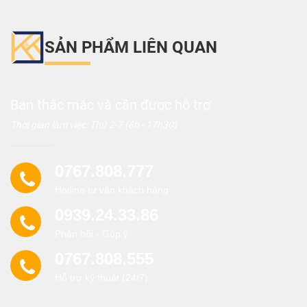
SẢN PHẨM LIÊN QUAN
Bạn thắc mắc và cần được hỗ trợ
Thời gian làm việc: Thứ 2-7 (8h - 17h30)
0767.808.777
Hotline tư vấn khách hàng
0939.24.33.86
Phản hồi - Góp ý
0767.808.555
Hỗ trợ kỹ thuật (24/7)