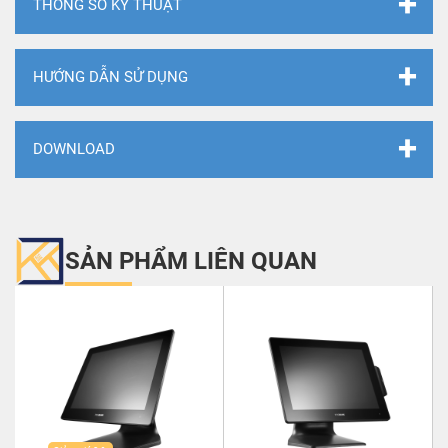
THÔNG SỐ KỸ THUẬT
HƯỚNG DẪN SỬ DỤNG
DOWNLOAD
SẢN PHẨM LIÊN QUAN