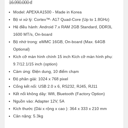
16.990.000 đ
Model: APEXA A1500 - Made in Korea
Bộ vi xử lý: Cortex™- A17 Quad-Core (Up to 1.8GHz)
Hệ điều hành: Android 7.x RAM 2GB Standard, DDR3L
1600 MT/s, On-board
Bộ nhớ trong: eMMC 16GB, On-board (Max. 64GB
Optional)
Kích cỡ màn hình chính 15 inch Kích cỡ màn hình phụ:
9.7/12.1/15 inch (option)
Cảm ứng: Điện dung, 10 điểm chạm
Độ phân giải: 1024 x 768 pixel
Cổng kết nối: USB 2.0 x 6, RS232, RJ45, RJ11
Kết nối không dây: Wifi, Bluetooth (Factory Option)
Nguồn vào: Adapter 12V, 5A
Kích thước (Dài x rộng x cao ): 364 x 333 x 210 mm
Cân nặng: 5.3kg