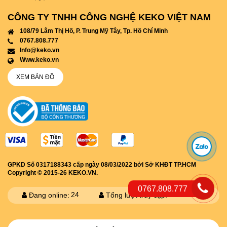
CÔNG TY TNHH CÔNG NGHỆ KEKO VIỆT NAM
108/79 Lâm Thị Hố, P. Trung Mỹ Tây, Tp. Hồ Chí Minh
0767.808.777
info@keko.vn
www.keko.vn
XEM BẢN ĐỒ
GPKD Số 0317188343 cấp ngày 08/03/2022 bởi Sở KHĐT TP.HCM
Copyright © 2015-26 KEKO.VN.
0767.808.777
24
3536656
Đang online:
Tổng lượt truy cập: