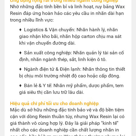
Ứng dụng rộng rãi trong nhiều ngành công nghiệp
Nhờ những đặc tính bền bỉ và linh hoạt, ruy băng Wax
Resin đáp ứng hoàn hảo các yêu cầu in nhãn dài hạn
trong nhiều lĩnh vực:
♦
Logistics & Vận chuyển: Nhãn hành lý, nhãn
giao nhận kho bãi, nhãn hộp carton chịu ma sát
khi vận chuyển đường dài.
♦
Sản xuất công nghiệp: Nhãn quản lý tài sản cố
định, nhãn ngành thép, sắt, linh kiện ô tô.
♦
Ngành điện tử & Điện lạnh: Nhãn thông tin thiết
bị chịu môi trường nhiệt độ cao hoặc cấp đông.
♦
Bán lẻ & Y tế: Nhãn mỹ phẩm, dược phẩm, tem
giá siêu thị cần lưu trữ lâu dài.
Hiệu quả chi phí tối ưu cho doanh nghiệp
Mặc dù sở hữu những đặc tính bảo vệ và độ bền tiệm
cận với dòng Resin thuần túy, nhưng Wax Resin lại có
giá thành vô cùng hợp lý. Đây là giải pháp "kinh tế"
nhất cho các doanh nghiệp cần chất lượng nhãn in