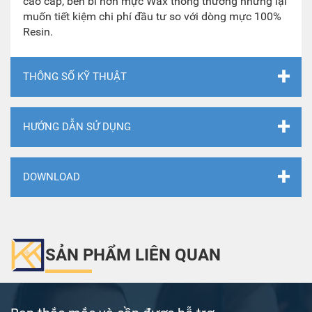
cao cấp, bền bỉ hơn mực Wax thông thường nhưng lại
muốn tiết kiệm chi phí đầu tư so với dòng mực 100%
Resin.
THÔNG SỐ KỸ THUẬT
HƯỚNG DẪN SỬ DỤNG
DOWNLOAD
SẢN PHẨM LIÊN QUAN