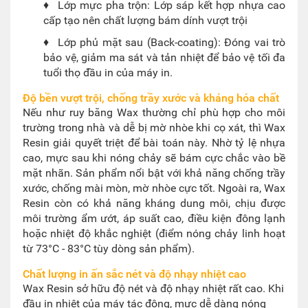
♦
Lớp mực pha trộn: Lớp sáp kết hợp nhựa cao
cấp tạo nên chất lượng bám dính vượt trội
♦
Lớp phủ mặt sau (Back-coating): Đóng vai trò
bảo vệ, giảm ma sát và tản nhiệt để bảo vệ tối đa
tuổi thọ đầu in của máy in.
Độ bền vượt trội, chống trầy xước và kháng hóa chất
Nếu như ruy băng Wax thường chỉ phù hợp cho môi
trường trong nhà và dễ bị mờ nhòe khi cọ xát, thì Wax
Resin giải quyết triệt để bài toán này. Nhờ tỷ lệ nhựa
cao, mực sau khi nóng chảy sẽ bám cực chắc vào bề
mặt nhãn. Sản phẩm nổi bật với khả năng chống trầy
xước, chống mài mòn, mờ nhòe cực tốt. Ngoài ra, Wax
Resin còn có khả năng kháng dung môi, chịu được
môi trường ẩm ướt, áp suất cao, điều kiện đông lạnh
hoặc nhiệt độ khắc nghiệt (điểm nóng chảy linh hoạt
từ 73°C - 83°C tùy dòng sản phẩm).
Chất lượng in ấn sắc nét và độ nhạy nhiệt cao
Wax Resin sở hữu độ nét và độ nhạy nhiệt rất cao. Khi
đầu in nhiệt của máy tác động, mực dễ dàng nóng